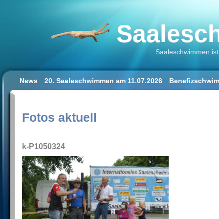
Saalesch
Saaleschwimmen ist 
News
20. Saaleschwimmen am 11.07.2026
Benefizschwim
Schwimmen lernen für Erwachsene
Der Saalestrand in Hal
Impressum/Datenschutz
Fotos aktuell
k-P1050324