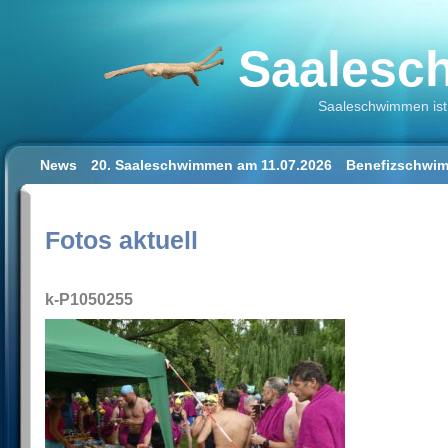
Saalesch
Saaleschwimmen ist 
News
20. Saaleschwimmen am 11.07.2026
Benefizschwim
Schwimmen lernen für Erwachsene
Der Saalestrand in Hal
Impressum/Datenschutz
Fotos aktuell
k-P1050255