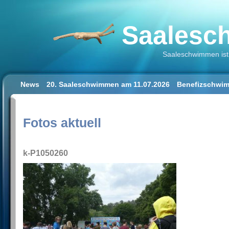
Saalesch
Saaleschwimmen ist 
News
20. Saaleschwimmen am 11.07.2026
Benefizschwim
Schwimmen lernen für Erwachsene
Der Saalestrand in Hal
Impressum/Datenschutz
Fotos aktuell
k-P1050260