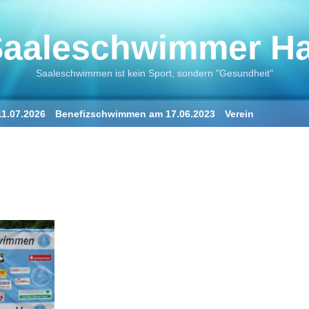
aaleschwimmer Hal
Saaleschwimmen ist kein Sport, sondern "Gesundheit"
1.07.2026
Benefizschwimmen am 17.06.2023
Verein
ne
Der Saalestrand in Halle
„Der Saaleschwimmer“
„Die Saale