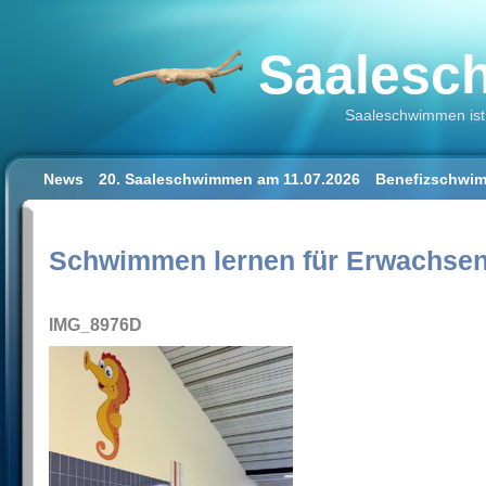
Saalesch
Saaleschwimmen ist 
News
20. Saaleschwimmen am 11.07.2026
Benefizschwim
Schwimmen lernen für Erwachsene
Der Saalestrand in Hal
Impressum/Datenschutz
Schwimmen lernen für Erwachse
IMG_8976D