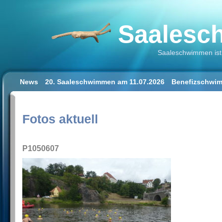
Saalesch
Saaleschwimmen ist 
News
20. Saaleschwimmen am 11.07.2026
Benefizschwim
Schwimmen lernen für Erwachsene
Der Saalestrand in Hal
Impressum/Datenschutz
Fotos aktuell
P1050607