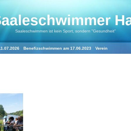
aaleschwimmer Hal
Saaleschwimmen ist kein Sport, sondern "Gesundheit"
1.07.2026
Benefizschwimmen am 17.06.2023
Verein
ne
Der Saalestrand in Halle
„Der Saaleschwimmer“
„Die Saale