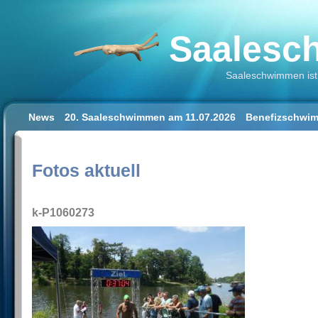
Saalesch
Saaleschwimmen ist 
News
20. Saaleschwimmen am 11.07.2026
Benefizschwim
Schwimmen lernen für Erwachsene
Der Saalestrand in Hal
Impressum/Datenschutz
Fotos aktuell
k-P1060273