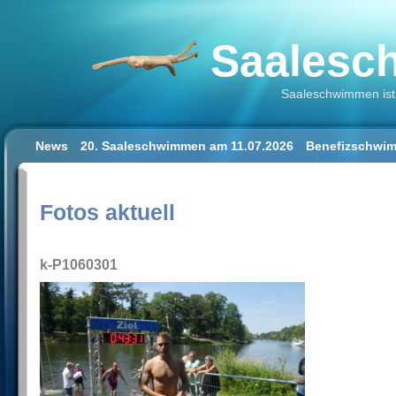
Saalesch
Saaleschwimmen ist 
News
20. Saaleschwimmen am 11.07.2026
Benefizschwim
Schwimmen lernen für Erwachsene
Der Saalestrand in Hal
Impressum/Datenschutz
Fotos aktuell
k-P1060301