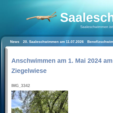
Saalesch
Saaleschwimmen ist 
News
20. Saaleschwimmen am 11.07.2026
Benefizschwim
Schwimmen lernen für Erwachsene
Der Saalestrand in Hal
Impressum/Datenschutz
Anschwimmen am 1. Mai 2024 am 
Ziegelwiese
IMG_3342