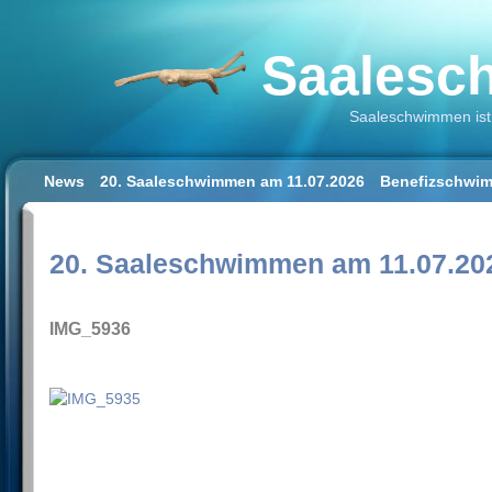
Saalesch
Saaleschwimmen ist 
News
20. Saaleschwimmen am 11.07.2026
Benefizschwim
Schwimmen lernen für Erwachsene
Der Saalestrand in Hal
Impressum/Datenschutz
20. Saaleschwimmen am 11.07.20
IMG_5936