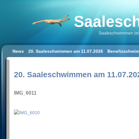
Saalesch
Saaleschwimmen ist 
News
20. Saaleschwimmen am 11.07.2026
Benefizschwim
Schwimmen lernen für Erwachsene
Der Saalestrand in Hal
Impressum/Datenschutz
20. Saaleschwimmen am 11.07.20
IMG_6011