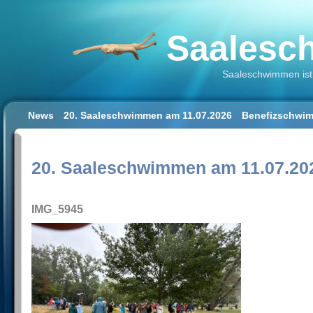
Saalesch
Saaleschwimmen ist 
News
20. Saaleschwimmen am 11.07.2026
Benefizschwim
Schwimmen lernen für Erwachsene
Der Saalestrand in Hal
Impressum/Datenschutz
20. Saaleschwimmen am 11.07.20
IMG_5945