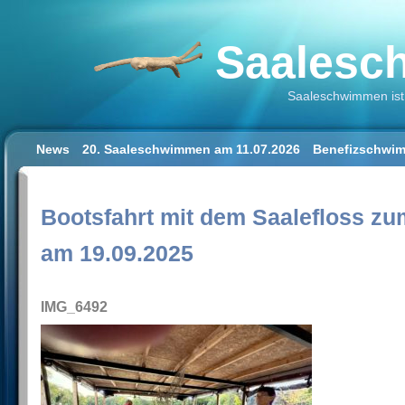
Saalesch
Saaleschwimmen ist 
News
20. Saaleschwimmen am 11.07.2026
Benefizschwim
Schwimmen lernen für Erwachsene
Der Saalestrand in Hal
Impressum/Datenschutz
Bootsfahrt mit dem Saalefloss zu
am 19.09.2025
IMG_6492