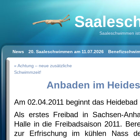
Saalesch
Saaleschwimmen ist 
News
20. Saaleschwimmen am 11.07.2026
Benefizschwim
Schwimmen lernen für Erwachsene
Der Saalestrand in Hal
« Achtung – neue zusätzliche
Impressum/Datenschutz
Schwimmzeit!
Anbaden im Heides
Am 02.04.2011 beginnt das Heidebad 
Als erstes Freibad in Sachsen-Anha
Halle in die Freibadsaison 2011. Ber
zur Erfrischung im kühlen Nass d