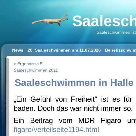
Saalesch
Saaleschwimmen ist 
News
20. Saaleschwimmen am 11.07.2026
Benefizschwim
Schwimmen lernen für Erwachsene
Der Saalestrand in Hal
« Ergebnisse 5.
Impressum/Datenschutz
Saaleschwimmen 2011
Saaleschwimmen in Halle 
„Ein Gefühl von Freiheit“ ist es fü
baden. Doch das war nicht immer so.
Ein Beitrag vom MDR Figaro u
figaro/verteilseite1194.html