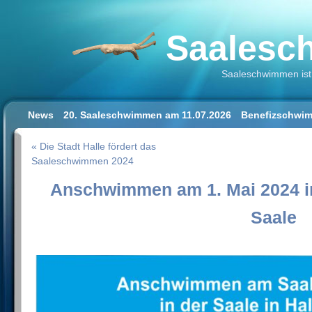
Saalesch
Saaleschwimmen ist 
News
20. Saaleschwimmen am 11.07.2026
Benefizschwim
Schwimmen lernen für Erwachsene
Der Saalestrand in Hal
« Die Stadt Halle fördert das
Impressum/Datenschutz
Saaleschwimmen 2024
Anschwimmen am 1. Mai 2024 i
Saale