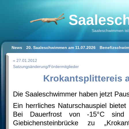
Saalesch
Saaleschwimmen ist 
News
20. Saaleschwimmen am 11.07.2026
Benefizschwim
Schwimmen lernen für Erwachsene
Der Saalestrand in Hal
« 27.01.2012
Impressum/Datenschutz
Satzungsänderung/Fördermitglieder
Krokantsplittereis 
Die Saaleschwimmer haben jetzt Paus
Ein herrliches Naturschauspiel bietet 
Bei Dauerfrost von -15°C sind 
Giebichensteinbrücke zu „Kroka