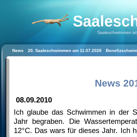
Saalesch
Saaleschwimmen ist 
News
20. Saaleschwimmen am 11.07.2026
Benefizschwim
Schwimmen lernen für Erwachsene
Der Saalestrand in Hal
Impressum/Datenschutz
News 20
08.09.2010
Ich glaube das Schwimmen in der Sa
Jahr begraben. Die Wassertemperatu
12°C. Das wars für dieses Jahr. Ich h