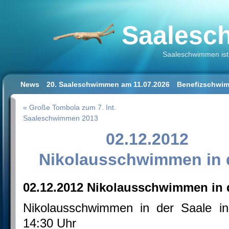
Saalesch
Saaleschwimmen ist 
News
20. Saaleschwimmen am 11.07.2026
Benefizschwim
Schwimmen lernen für Erwachsene
Der Saalestrand in Hal
« Große Tombola zum 7. Int.
Impressum/Datenschutz
Saaleschwimmen 2013
02.12.2012
Nikolausschwimmen in d
02.12.2012 Nikolausschwimmen in 
Nikolausschwimmen in der Saale i
14:30 Uhr