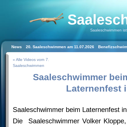
Saalesch
Saaleschwimmen ist 
News
20. Saaleschwimmen am 11.07.2026
Benefizschwim
Schwimmen lernen für Erwachsene
Der Saalestrand in Hal
« Alle Videos vom 7.
Impressum/Datenschutz
Saaleschwimmen
Saaleschwimmer bei
Laternenfest i
Saaleschwimmer beim Laternenfest in
Die
Saaleschwimmer Volker Kloppe,