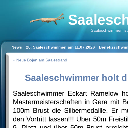
Saalesch
Saaleschwimmen ist 
News
20. Saaleschwimmen am 11.07.2026
Benefizschwim
Schwimmen lernen für Erwachsene
Der Saalestrand in Hal
« Neue Bojen am Saalestrand
Impressum/Datenschutz
Saaleschwimmer holt di
Saaleschwimmer Eckart Ramelow hol
Mastermeisterschaften in Gera mit Be
100m Brust die Silbermedaille. Er 
den Vortritt lassen!!! Über 50m Freisti
9. Platz und über 50m Brust erreicht