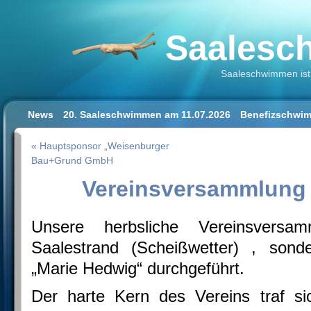
Saalesch
Saaleschwimmen ist 
News
20. Saaleschwimmen am 11.07.2026
Benefizschwim
Schwimmen lernen für Erwachsene
Der Saalestrand in Hal
« Hauptsponsor „Weisenburger
Impressum/Datenschutz
Bau+Grund GmbH
Vereinsversammlung 
Unsere herbsliche Vereinsvers
Saalestrand (Scheißwetter) , sond
„Marie Hedwig“ durchgeführt.
Der harte Kern des Vereins traf s