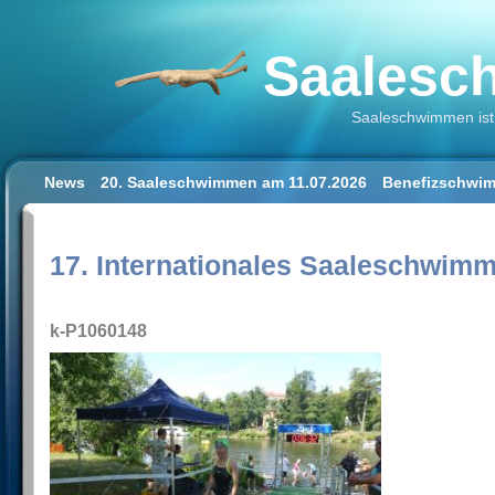
Saalesch
Saaleschwimmen ist 
News
20. Saaleschwimmen am 11.07.2026
Benefizschwim
Schwimmen lernen für Erwachsene
Der Saalestrand in Hal
Impressum/Datenschutz
17. Internationales Saaleschwim
k-P1060148