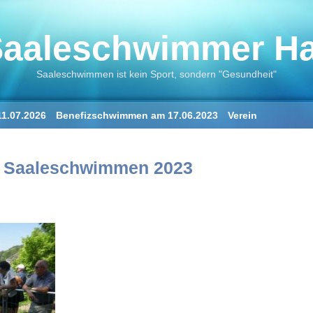
aaleschwimmer Hal
Saaleschwimmen ist kein Sport, sondern "Gesundheit"
1.07.2026
Benefizschwimmen am 17.06.2023
Verein
ne
Der Saalestrand in Halle
„Der Saaleschwimmer“
„Die Saale
es Saaleschwimmen 2023