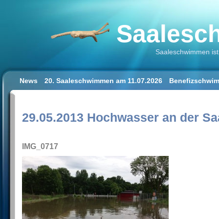
Saalesch
Saaleschwimmen ist 
News
20. Saaleschwimmen am 11.07.2026
Benefizschwim
Schwimmen lernen für Erwachsene
Der Saalestrand in Hal
Impressum/Datenschutz
29.05.2013 Hochwasser an der Saa
IMG_0717