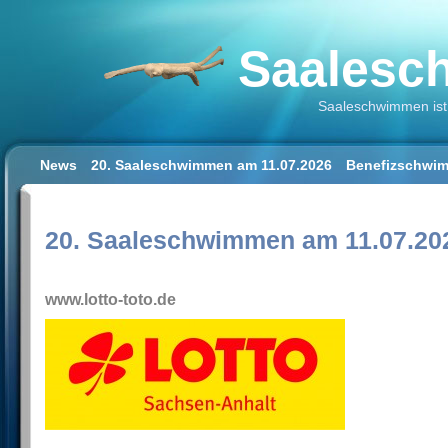
Saalesch
Saaleschwimmen ist 
News
20. Saaleschwimmen am 11.07.2026
Benefizschwim
Schwimmen lernen für Erwachsene
Der Saalestrand in Hal
Impressum/Datenschutz
20. Saaleschwimmen am 11.07.20
www.lotto-toto.de