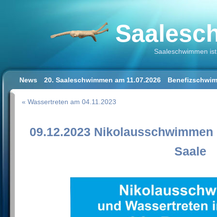
Saalesch
Saaleschwimmen ist 
News
20. Saaleschwimmen am 11.07.2026
Benefizschwim
Schwimmen lernen für Erwachsene
Der Saalestrand in Hal
« Wassertreten am 04.11.2023
Impressum/Datenschutz
09.12.2023 Nikolausschwimmen 
Saale